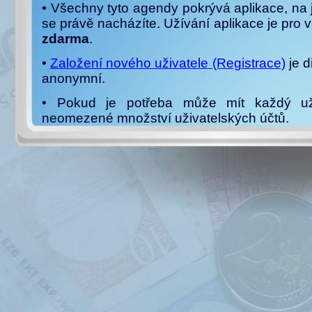
• Všechny tyto agendy pokrývá aplikace, na 
se právě nacházíte. Užívání aplikace je pro 
zdarma
.
•
Založení nového uživatele (Registrace)
je d
anonymní.
• Pokud je potřeba může mít každý uži
neomezené množství uživatelských účtů.
• Počet knih, pokladen ani jednotlivých zá
omezen, program je schopný současně evi
množství knih fondů a účtů, a to doko
měnách
. Díky tomu je schopný zvládnou
finančních prostředků v jakékoliv domácn
spolku, firmě nebo jiné organizaci. Progra
jako manažer osobních financí, kde 
přehledů také plánování.
• Záznamy je možné velmi jednoduše pro
libovolného kritéria a vytisknout do přehledn
ze které je patrné čerpání jakéhokoliv fondu, 