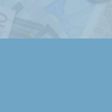
Práce s aplikací je velmi přehledná a jednod
• K přehledu o finančních tocích je v 
dispozici
13
výstupů, ve kterých budou Vaše
vysčítána, profiltrována, porovnána podle 
nadefinovaných kritérií.
• Pokud byste v našem systému nějakou p
postrádali, prosím sdělte nám to pomocí 
uvedené níže, rádi ji během krátké doby zap
Dema evidencí ...
•
Zde
si můžete prohlédnout, jak může 
evidence
peněžního deníku pro neplátce 
daňové evidenci jednoduchého účetnictví.